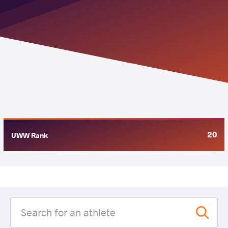
20
UWW Rank