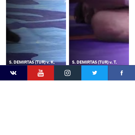
S. DEMIRTAS (TUR) v. K.
S. DEMIRTAS (TUR) v. T.
YouTube
Instagram
Faceb
Twitter
VKontakte
GADZHIYEV (AZE)
BAYRAMOV (AZE)