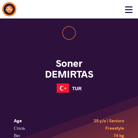
About Events
Click
here
to
open
mobile
menu
Soner
DEMIRTAS
TUR
Age
35 y/o | Seniors
Стиль
Freestyle
Вес
74 kg