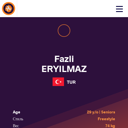
About Events
Click
here
to
open
mobile
menu
Fazli
ERYILMAZ
TUR
Age
29 y/o | Seniors
Стиль
Freestyle
Вес
74 kg