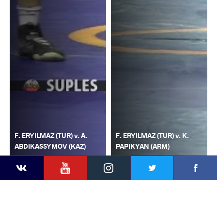
F. ERYILMAZ (TUR) v. A.
F. ERYILMAZ (TUR) v. K.
ABDIKASSYMOV (KAZ)
PAPIKYAN (ARM)
YouTube
Instagram
Faceb
Twitter
VKontakte