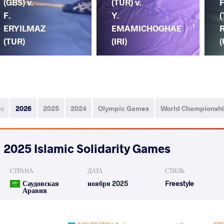
(GBS) v.
(TUR) v.
F.
Y.
(
ERYILMAZ
EMAMICHOGHAE
(TUR)
(IRI)
(
се
2026
2025
2024
Olympic Games
World Championsh
2025 Islamic Solidarity Games
СТРАНА
ДАТА
СТИЛЬ
Саудовская
ноября 2025
Freestyle
Аравия