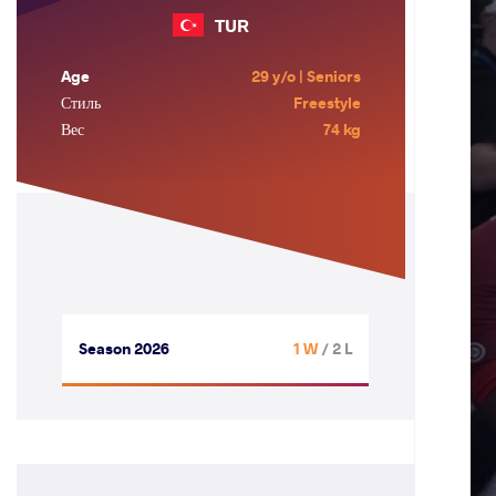
TUR
Age
29 y/o | Seniors
Стиль
Freestyle
Вес
74 kg
Season 2026
1 W
/ 2 L