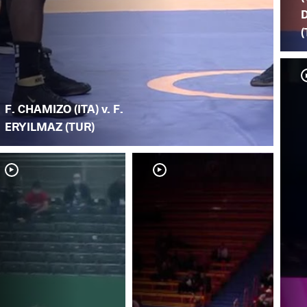
(
F. CHAMIZO (ITA) v. F.
ERYILMAZ (TUR)