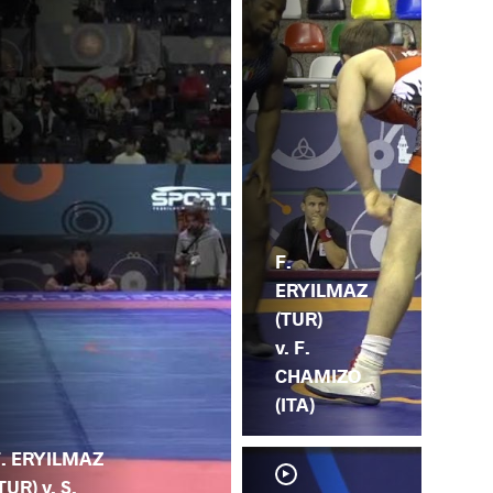
F.
ERYILMAZ
(TUR)
v. F.
CHAMIZO
(ITA)
F. ERYILMAZ
TUR) v. S.