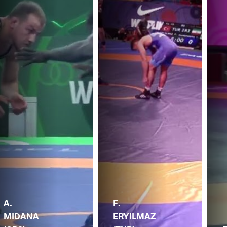
A.
F.
MIDANA
ERYILMAZ