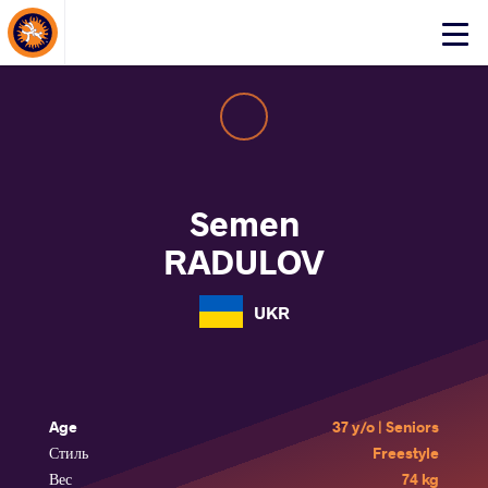
About Events
Click
here
to
open
mobile
menu
Semen
RADULOV
UKR
Age
37 y/o | Seniors
Стиль
Freestyle
Вес
74 kg