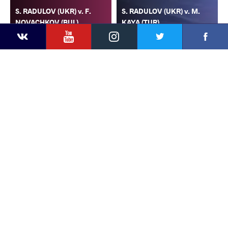
S. RADULOV (UKR) v. F.
S. RADULOV (UKR) v. M.
NOVACHKOV (BUL)
KAYA (TUR)
YouTube
Instagram
Faceb
Twitter
VKontakte