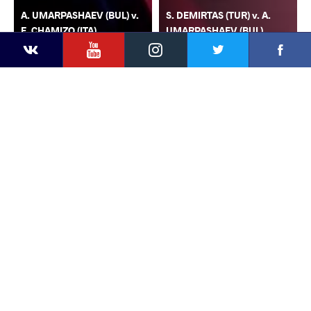
A. UMARPASHAEV (BUL) v.
S. DEMIRTAS (TUR) v. A.
F. CHAMIZO (ITA)
UMARPASHAEV (BUL)
YouTube
Instagram
Faceb
Twitter
VKontakte