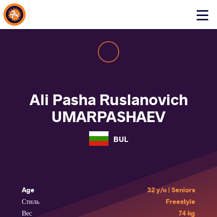
About Events
Click
here
to
open
mobile
menu
Ali Pasha Ruslanovich
UMARPASHAEV
BUL
Age
32 y/o | Seniors
Стиль
Freestyle
Вес
74 kg