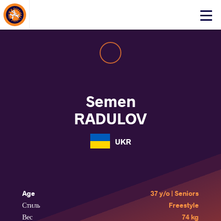
About Events
Click
here
to
open
mobile
menu
Semen
RADULOV
UKR
Age
37 y/o | Seniors
Стиль
Freestyle
Вес
74 kg