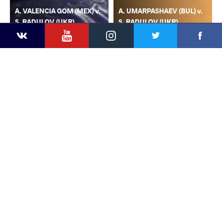
A. VALENCIA GOM (MEX) v.
A. UMARPASHAEV (BUL) v.
S. RADULOV (UKR)
S. RADULOV (UKR)
YouTube
Instagram
Faceb
Twitter
VKontakte