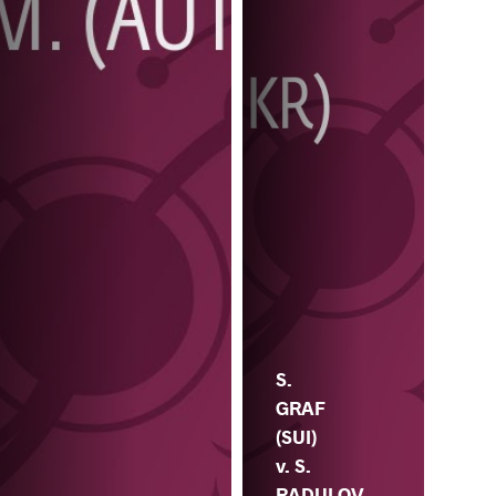
S.
GRAF
(SUI)
v. S.
RADULOV