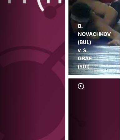
B.
NOVACHKOV
(BUL)
v. S.
GRAF
(SUI)