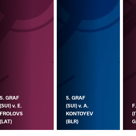
S. GRAF
S. GRAF
(SUI) v. E.
(SUI) v. A.
F
FROLOVS
KONTOYEV
(
(LAT)
(BLR)
G