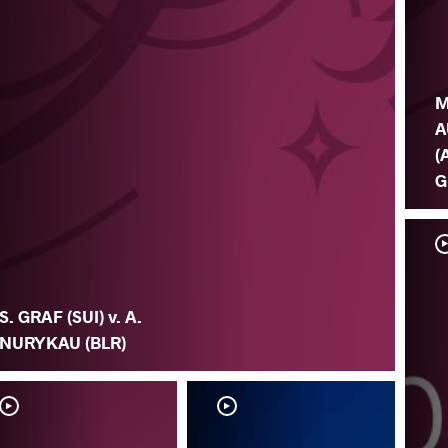
M
A
(
G
S. GRAF (SUI) v. A.
NURYKAU (BLR)