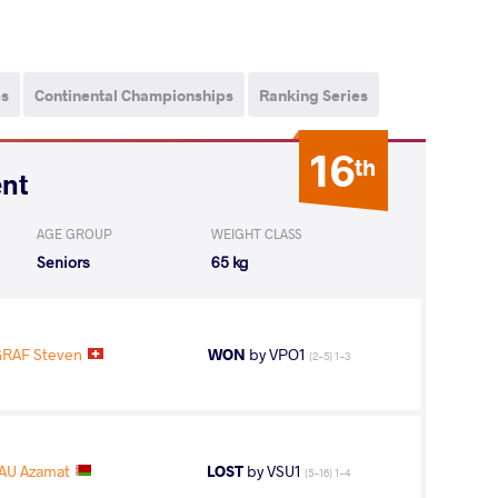
ps
Continental Championships
Ranking Series
16
th
ent
AGE GROUP
WEIGHT CLASS
Seniors
65 kg
RAF Steven
WON
by VPO1
(2-5) 1-3
AU Azamat
LOST
by VSU1
(5-16) 1-4