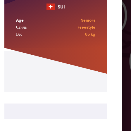
SUI
Age
Seniors
Стиль
Freestyle
Вес
65 kg