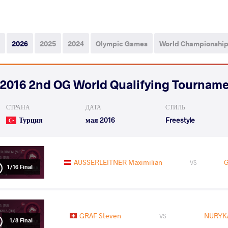
2026
2025
2024
Olympic Games
World Championshi
2016 2nd OG World Qualifying Tournam
СТРАНА
ДАТА
СТИЛЬ
Турция
мая 2016
Freestyle
AUSSERLEITNER Maximilian
G
VS
1/16 Final
GRAF Steven
NURYK
VS
1/8 Final