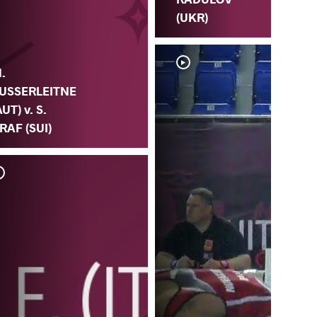
(UKR)
.
USSERLEITNE
AUT) v. S.
RAF (SUI)