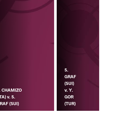
S.
GRAF
(SUI)
v. Y.
. CHAMIZO
GOR
ITA) v. S.
(TUR)
RAF (SUI)