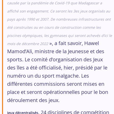
causée par la pandémie de Covid-19 que Madagascar a
affiché son engagement. Ce seront les 3es jeux organisés au
pays après 1990 et 2007. De nombreuses infrastructures ont
été construites ou en cours de construction comme les
piscines olympiques, les gymnases qui seront achevés d’ici le
», a fait savoir, Hawel
mois de décembre 2022
Mamod’Ali, ministre de la Jeunesse et des
sports. Le comité d’organisation des Jeux
des îles a été officialisé, hier, présidé par le
numéro un du sport malgache. Les
différentes commissions seront mises en
place et seront opérationnelles pour le bon
déroulement des jeux.
. 24 disciplines de compétition
Jeux décentralisés