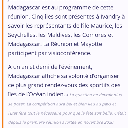
Madagascar est au programme de cette
réunion. Cinq îles sont présentes à Ivandry à
savoir les représentants de l’île Maurice, les
Seychelles, les Maldives, les Comores et
Madagascar. La Réunion et Mayotte
participent par visioconférence.
A un an et demi de l’événement,
Madagascar affiche sa volonté d’organiser
ce plus grand rendez-vous des sportifs des
îles de l’Océan indien.
«
La question ne devrait plus
se poser. La compétition aura
bel et bien lieu au pays et
l’Etat fera tout le nécessaire pour que la fête soit belle. C’était
depuis la première réunion avortée en novembre 2020