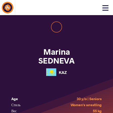
About Events
Click
here
to
open
mobile
menu
Marina
SEDNEVA
KAZ
Age
30 y/o | Seniors
Стиль
Women's wrestling
Вес
55 kg