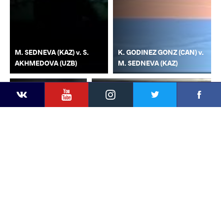
M. SEDNEVA (KAZ) v. S.
K. GODINEZ GONZ (CAN) v.
AKHMEDOVA (UZB)
M. SEDNEVA (KAZ)
YouTube
Instagram
Faceb
Twitter
VKontakte