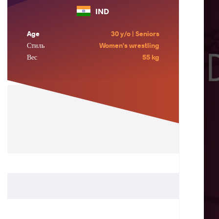
IND
Age
30 y/o | Seniors
Стиль
Women's wrestling
Вес
55 kg