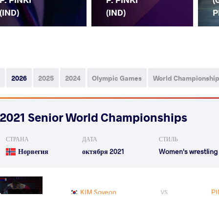
(IND)
(IND)
P
2026
2025
2024
Olympic Games
World Championshi
2021 Senior World Championships
СТРАНА
ДАТА
СТИЛЬ
Норвегия
октября 2021
Women's wrestling
KIM Soyeon
PI
VS
Qualif.