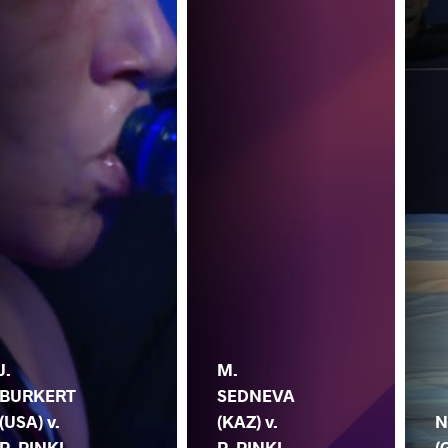
J.
M.
BURKERT
SEDNEVA
(USA) v.
(KAZ) v.
N
P. PINKI
P. PINKI
(