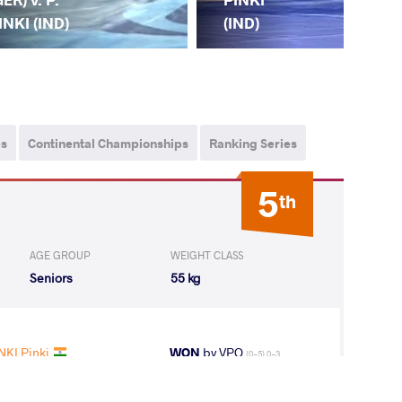
(C
INKI (IND)
(IND)
ps
Continental Championships
Ranking Series
5
th
AGE GROUP
WEIGHT CLASS
Seniors
55 kg
NKI Pinki
WON
by VPO
(0-5) 0-3