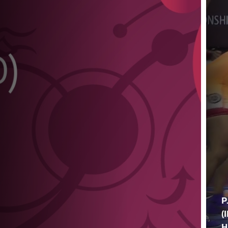
P
(
H