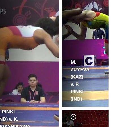
M.
ZUYEVA
(KAZ)
v. P.
PINKI
(IND)
. PINKI
IND) v. K.
IGASHIKAWA