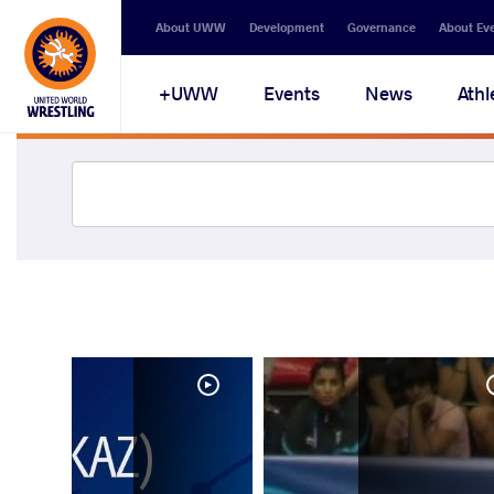
About UWW
Development
Governance
About Ev
UWW+
Events
News
Athl