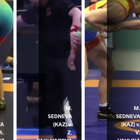
M.
M
SEDNEVA
SEDNEV
VA
(KAZ) v.
(KAZ) v
A.
Z.
V