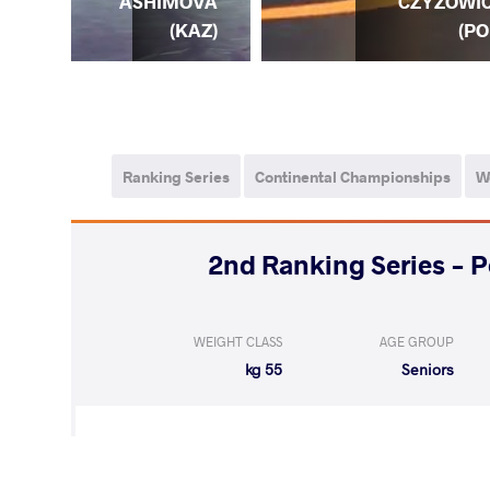
REZ
CZYZOWI
ASHIMOVA
OM)
(PO
(KAZ)
Ranking Series
Continental Championships
W
2024 2nd Ranking Series 
WEIGHT CLASS
AGE GROUP
55 kg
Seniors
LOST
by VPO1
SEDNEVA Ma
(6-6) 3-1