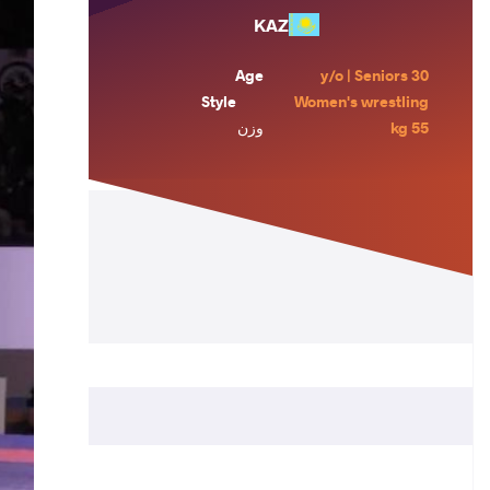
KAZ
Age
30 y/o | Seniors
Style
Women's wrestling
55 kg
وزن