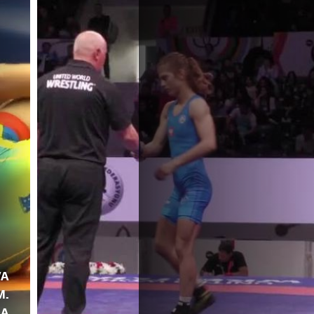
VA
M.
DA