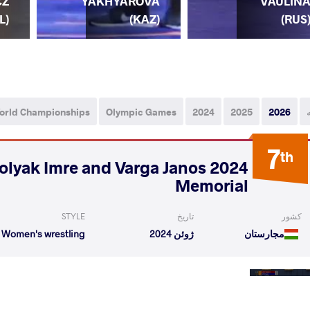
CZ
YAKHYAROVA
VAULIN
L)
(KAZ)
(RUS
orld Championships
Olympic Games
2024
2025
2026
7
th
- Polyak Imre and Varga Janos
Memorial
کشور
تاریخ
STYLE
مجارستان
ژوئن 2024
Women's wrestling
rina
SZENTTAMASI Roza
VS
Rnd 