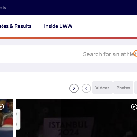
Secon
ents
navig
etes & Results
Inside UWW
na
Videos
Photos