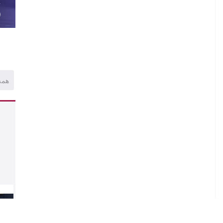
A
)
همه
1