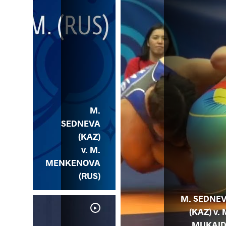
M.
SEDNEVA
(KAZ)
v. M.
MENKENOVA
(RUS)
M. SEDNE
(KAZ) v. 
MUKAI