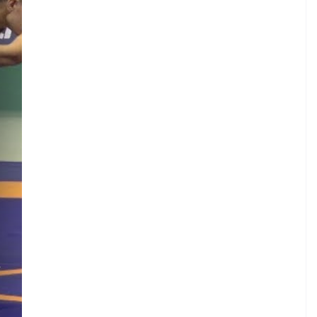
.
A
.
.