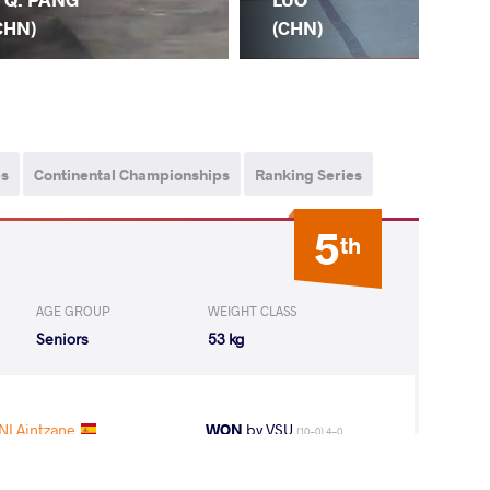
(JP
CHN)
(CHN)
ps
Continental Championships
Ranking Series
5
th
AGE GROUP
WEIGHT CLASS
Seniors
53 kg
I Aintzane
WON
by VSU
(10-0) 4-0