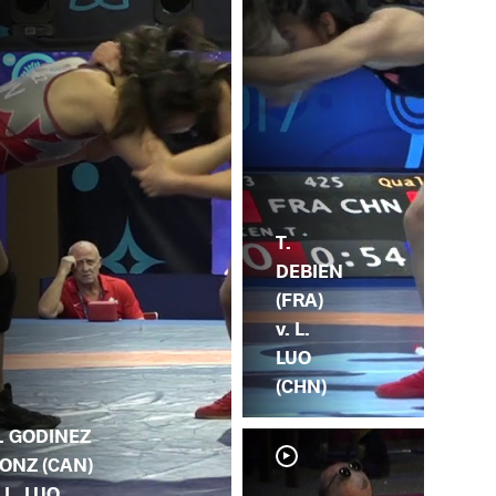
T.
DEBIEN
(FRA)
v. L.
LUO
(CHN)
. GODINEZ
ONZ (CAN)
. L. LUO