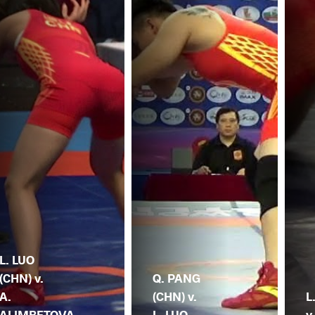
L. LUO
(CHN) v.
Q. PANG
A.
(CHN) v.
L
ALIMBETOVA
L. LUO
v