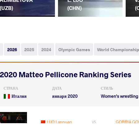
(UZB)
(CHN)
(
2026
2025
2024
Olympic Games
World Championshi
2020 Matteo Pellicone Ranking Series
СТРАНА
ДАТА
СТИЛЬ
Италия
января 2020
Women's wrestling
LUO Lannuan
GORRIA GON
VS
1/8 Final