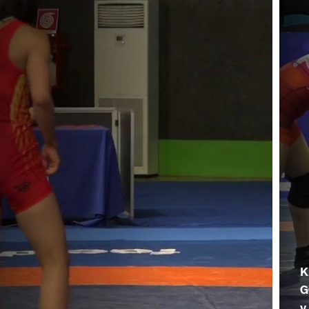
K
G
v