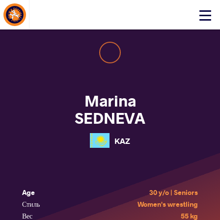
About Events
Click
here
to
open
mobile
menu
Marina
SEDNEVA
KAZ
Age
30 y/o | Seniors
Стиль
Women's wrestling
Вес
55 kg