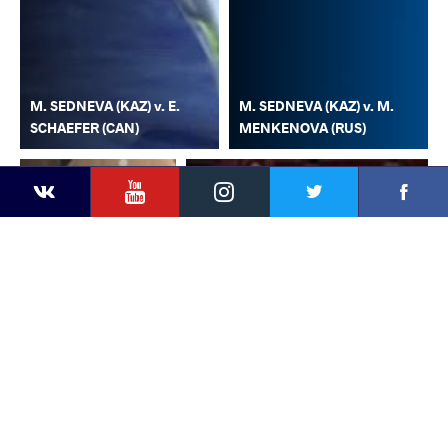
M. SEDNEVA (KAZ) v. E.
M. SEDNEVA (KAZ) v. M.
SCHAEFER (CAN)
MENKENOVA (RUS)
YouTube
Instagram
Faceb
Twitter
VKontakte