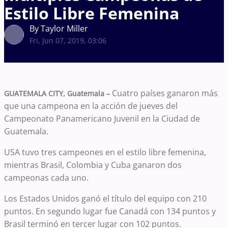
Estilo Libre Femenina
By Taylor Miller
Fri, Jun 07, 2019, 03:06
Cuatro países ganaron más
GUATEMALA CITY, Guatemala –
que una campeona en la acción de jueves del
Campeonato Panamericano Juvenil en la Ciudad de
Guatemala.
USA tuvo tres campeones en el estilo libre femenina,
mientras Brasil, Colombia y Cuba ganaron dos
campeonas cada uno.
Los Estados Unidos ganó el título del equipo con 210
puntos. En segundo lugar fue Canadá con 134 puntos y
Brasil terminó en tercer lugar con 102 puntos.