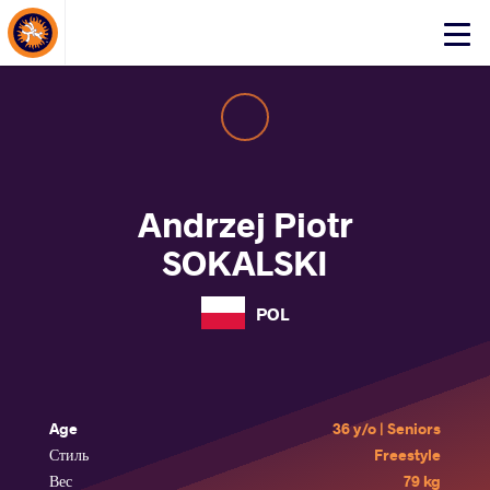
About Events
Click
here
to
open
mobile
menu
Andrzej Piotr
SOKALSKI
POL
Age
36 y/o | Seniors
Стиль
Freestyle
Вес
79 kg