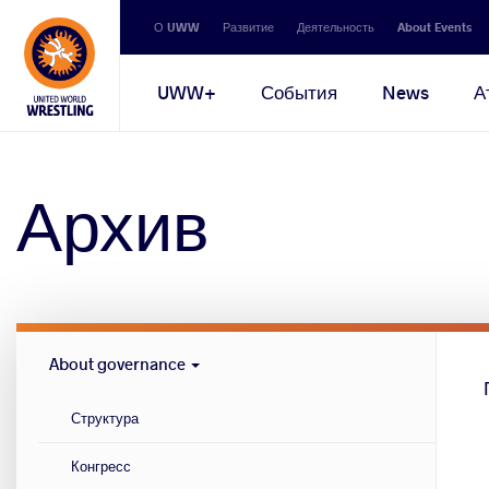
Secondary
О UWW
Развитие
Деятельность
About Events
navigation
Main
UWW+
События
News
А
navigation
Архив
Governance
About governance
menu
Структура
Конгресс