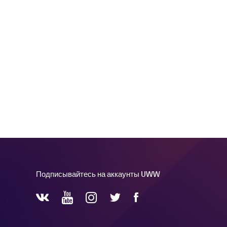
Подписывайтесь на аккаунты UWW
YouTube
Instagram
Facebook
Twitter
VKontakte