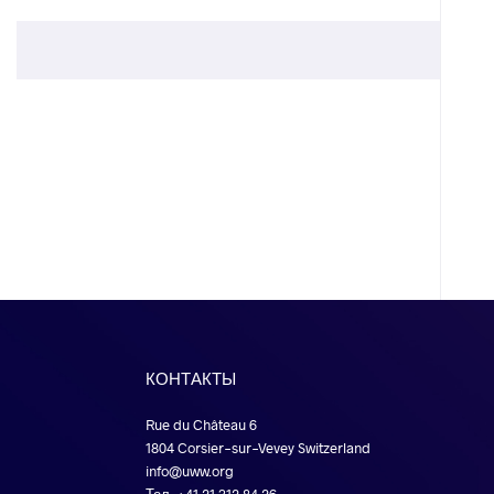
КОНТАКТЫ
Rue du Château 6
1804 Corsier-sur-Vevey Switzerland
info@uww.org