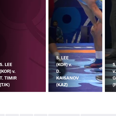
S. LEE
S. LEE
(KOR) v.
S
(KOR) v.
D.
v
T. TIMIR
KAISANOV
G
(TJK)
(KAZ)
(