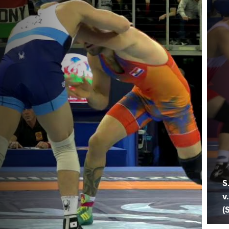
S
v
(