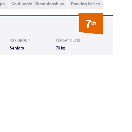
ips
Continental Championships
Ranking Series
7
th
AGE GROUP
WEIGHT CLASS
Seniors
70 kg
 Seungchul
WON
by VSU
(0-11) 0-4
Abhimanyou
LOST
by VSU
(0-10) 0-4