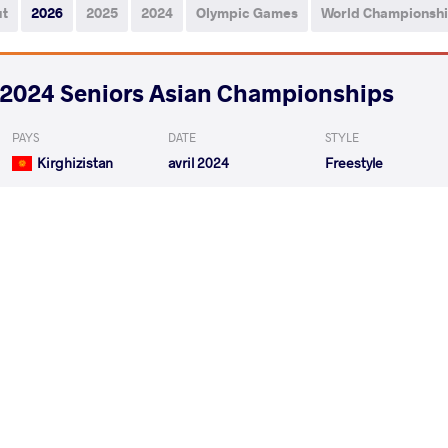
ut
2026
2025
2024
Olympic Games
World Championsh
2024 Seniors Asian Championships
PAYS
DATE
STYLE
Kirghizistan
avril 2024
Freestyle
LEE Yan Ze Ursus
LEE
VS
Qualif.
LEE Seungchul
ABHIMANYOU 
VS
1/4 Final
READ LESS