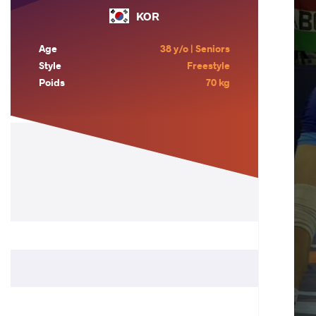
KOR
Age
38 y/o | Seniors
Style
Freestyle
Poids
70 kg