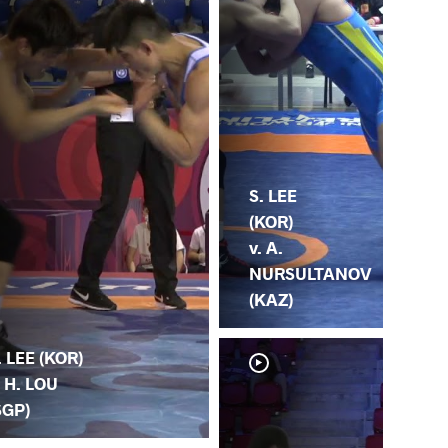
S. LEE
(KOR)
v. A.
NURSULTANOV
(KAZ)
. LEE (KOR)
. H. LOU
SGP)