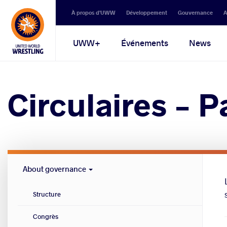
Secondary
À propos d'UWW
Développement
Gouvernance
A
navigation
Main
UWW+
Événements
News
navigation
Circulaires - 
Governance
About governance
menu
Structure
Congrès