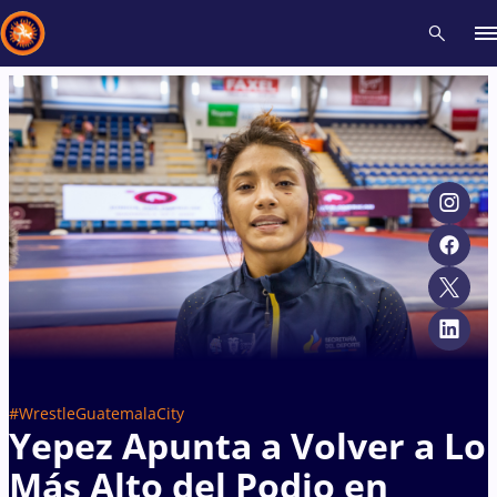
Recent results
All
Athletes
Videos
News
Events
Insti
Type here to search
#WrestleGuatemalaCity
Yepez Apunta a Volver a Lo
Más Alto del Podio en