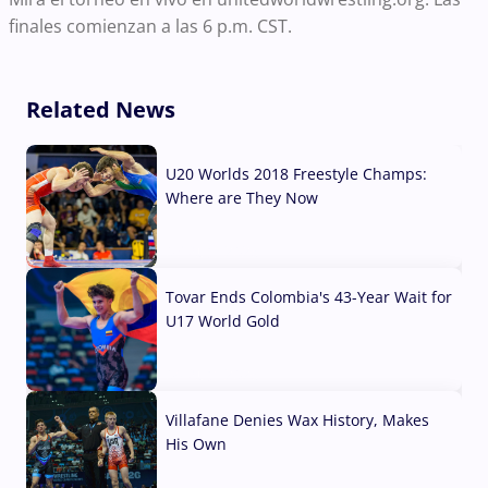
finales comienzan a las 6 p.m. CST.
Related News
U20 Worlds 2018 Freestyle Champs:
Where are They Now
07 Aug, 2026
Tovar Ends Colombia's 43-Year Wait for
U17 World Gold
04 Aug, 2026
Villafane Denies Wax History, Makes
His Own