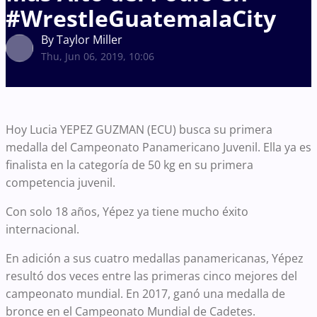
#WrestleGuatemalaCity
By Taylor Miller
Thu, Jun 06, 2019, 10:06
Hoy Lucia YEPEZ GUZMAN (ECU) busca su primera
medalla del Campeonato Panamericano Juvenil. Ella ya es
finalista en la categoría de 50 kg en su primera
competencia juvenil.
Con solo 18 años, Yépez ya tiene mucho éxito
internacional.
En adición a sus cuatro medallas panamericanas, Yépez
resultó dos veces entre las primeras cinco mejores del
campeonato mundial. En 2017, ganó una medalla de
bronce en el Campeonato Mundial de Cadetes.