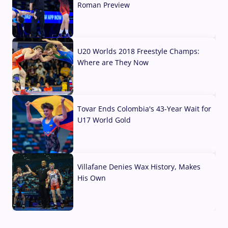
Roman Preview
10 Aug, 2026
U20 Worlds 2018 Freestyle Champs:
Where are They Now
07 Aug, 2026
Tovar Ends Colombia's 43-Year Wait for
U17 World Gold
04 Aug, 2026
Villafane Denies Wax History, Makes
His Own
03 Aug, 2026