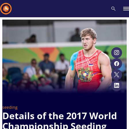
Recent results
All
Athletes
Videos
News
Events
Insti
Type here to search
seeding
Details of the 2017 World
Championship Seeding