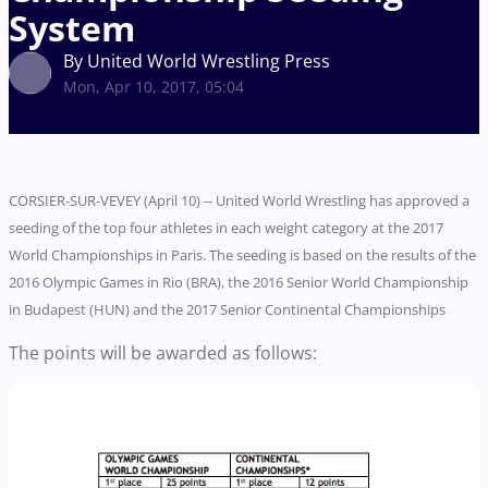
System
By United World Wrestling Press
Mon, Apr 10, 2017, 05:04
CORSIER-SUR-VEVEY (April 10) -- United World Wrestling has approved a
seeding of the top four athletes in each weight category at the 2017
World Championships in Paris. The seeding is based on the results of the
2016 Olympic Games in Rio (BRA), the 2016 Senior World Championship
in Budapest (HUN) and the 2017 Senior Continental Championships
The points will be awarded as follows: