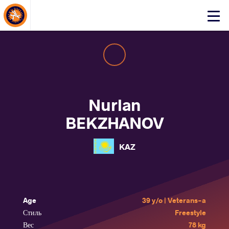
About Events
Click
here
to
open
mobile
menu
Nurlan
BEKZHANOV
KAZ
Age
39 y/o | Veterans-a
Стиль
Freestyle
Вес
78 kg