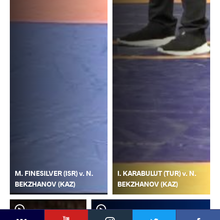
M. FINESILVER (ISR) v. N.
I. KARABULUT (TUR) v. N.
BEKZHANOV (KAZ)
BEKZHANOV (KAZ)
YouTube
Instagram
Faceb
Twitter
VKontakte