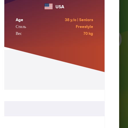
USA
Age
38 y/o | Seniors
Стиль
Freestyle
Вес
70 kg