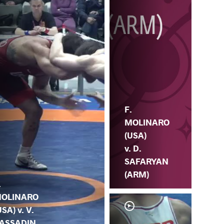
F.
MOLINARO
(USA)
v. D.
SAFARYAN
(ARM)
.
OLINARO
USA) v. V.
ASSADIN