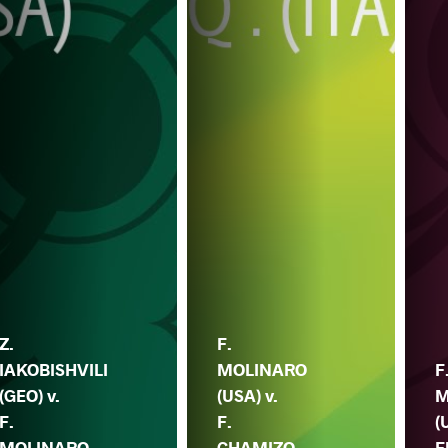
Z.
F.
IAKOBISHVILI
MOLINARO
F
(GEO) v.
(USA) v.
M
F.
F.
(
MOLINARO
CHAMIZO
F