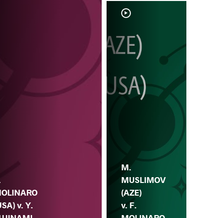
F.
M.
MO
.
MUSLIMOV
(US
OLINARO
(AZE)
M.
USA) v. Y.
v. F.
NA
UJINAMI
MOLINARO