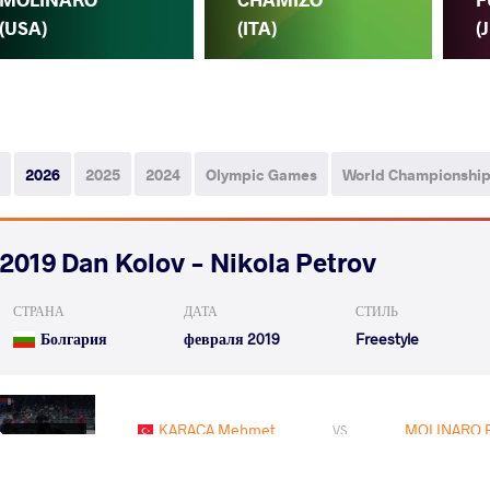
(USA)
(ITA)
(
2026
2025
2024
Olympic Games
World Championshi
2019 Dan Kolov - Nikola Petrov
СТРАНА
ДАТА
СТИЛЬ
Болгария
февраля 2019
Freestyle
KARACA Mehmet
MOLINARO Fr
VS
1/8 Final