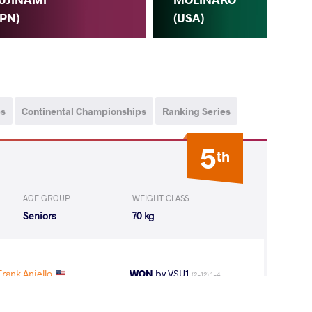
(IRI
JPN)
(USA)
ps
Continental Championships
Ranking Series
5
th
AGE GROUP
WEIGHT CLASS
Seniors
70 kg
ank Aniello
WON
by VSU1
(2-12) 1-4