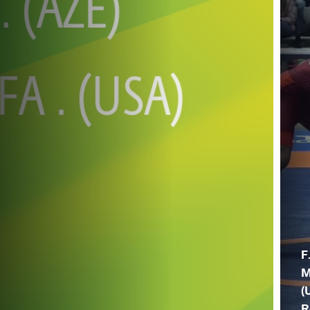
F
M
(
R