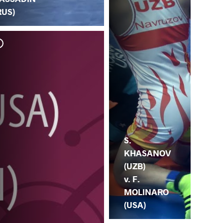
RUS)
H. 
MO
S.
KHASANOV
(UZB)
v. F.
MOLINARO
(USA)