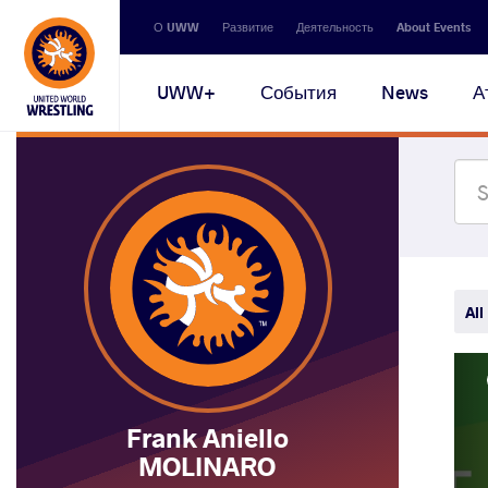
Secondary
О UWW
Развитие
Деятельность
About Events
navigation
Main
UWW+
События
News
А
navigation
All
Frank Aniello
MOLINARO