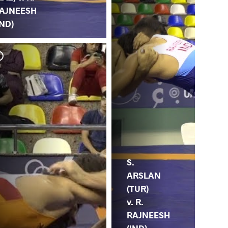
AJNEESH
IND)
S.
ARSLAN
(TUR)
v. R.
RAJNEESH