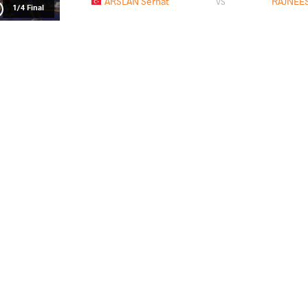
ARSLAN Serhat
RAJNEES
VS
1/4 Final
RAJNEESH Rajnesh
MUSLIMOV Murtazali R
VS
1/2 Final
ZHUMAY Ilyas
RAJNEES
VS
Final 3-5
READ LESS
2019 2019 Senior Asian Championships
СТРАНА
ДАТА
СТИЛЬ
Китай
апреля 2019
Freestyle