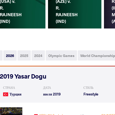
(USA) v.
(AZE) v.
R
R.
R.
(
RAJNEESH
RAJNEESH
M
(IND)
(IND)
(
2026
2025
2024
Olympic Games
World Championshi
2019 Yasar Dogu
СТРАНА
ДАТА
СТИЛЬ
Турция
июля 2019
Freestyle