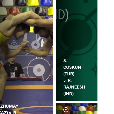
S.
COSKUN
(TUR)
v. R.
RAJNEESH
(IND)
. ZHUMAY
KAZ) v. R.