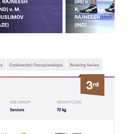
. RAJNEESH
(IRI) v.
IND) v. M.
R.
USLIMOV
RAJNEESH
AZE)
(IND)
ps
Continental Championships
Ranking Series
3
rd
AGE GROUP
WEIGHT CLASS
Seniors
70 kg