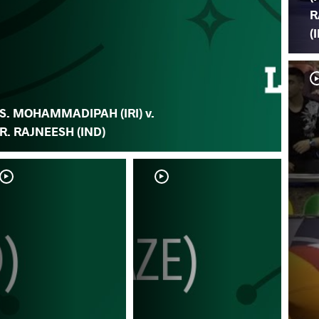
R
(
S. MOHAMMADIPAH (IRI) v.
R. RAJNEESH (IND)