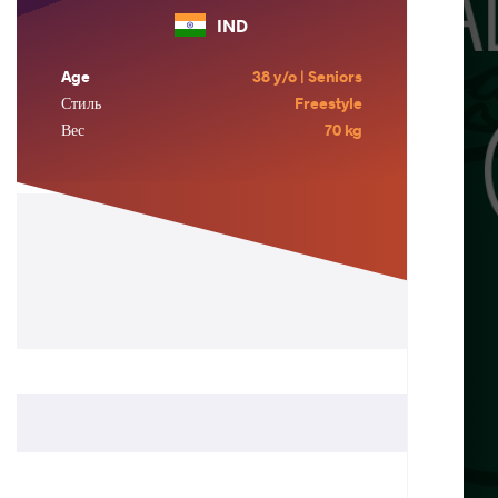
IND
Age
38 y/o | Seniors
Стиль
Freestyle
Вес
70 kg