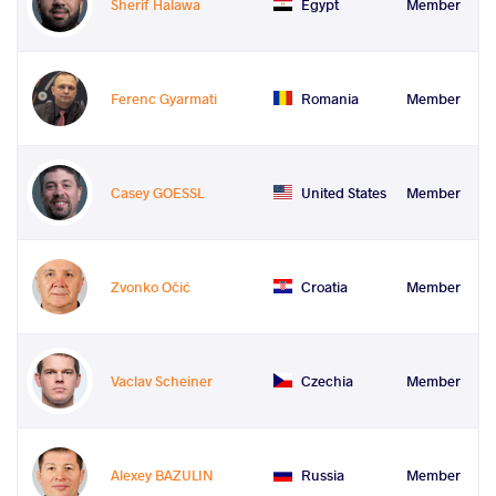
Sherif Halawa
Egypt
Member
Ferenc Gyarmati
Romania
Member
Casey GOESSL
United States
Member
Zvonko Očić
Croatia
Member
Vaclav Scheiner
Czechia
Member
Alexey BAZULIN
Russia
Member