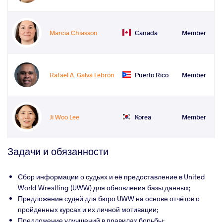
Marcia Chiasson
Canada
Member
Rafael A. Galvá Lebrón
Puerto Rico
Member
Ji Woo Lee
Korea
Member
Задачи и обязанности
Сбор информации о судьях и её предоставление в United
World Wrestling (UWW) для обновления базы данных;
Предложение судей для бюро UWW на основе отчётов о
пройденных курсах и их личной мотивации;
Предложение улучшений в правилах борьбы;