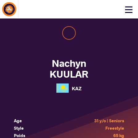
About Events
Click
here
to
open
mobile
menu
Nachyn
KUULAR
KAZ
Age
31 y/o | Seniors
Style
Freestyle
Poids
65 kg