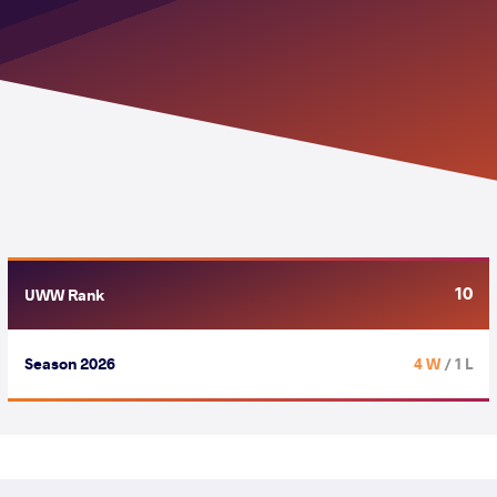
10
UWW Rank
Season 2026
4 W
/ 1 L