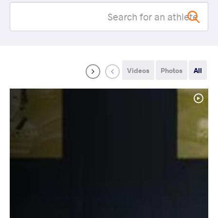
Videos
Photos
All