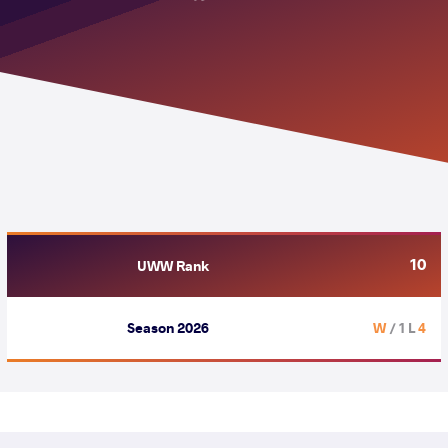
10
UWW Rank
Season 2026
/ 1 L
4 W