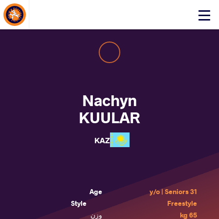
About Events
Click
here
to
open
mobile
menu
Nachyn
KUULAR
KAZ
Age
31 y/o | Seniors
Style
Freestyle
65 kg
وزن