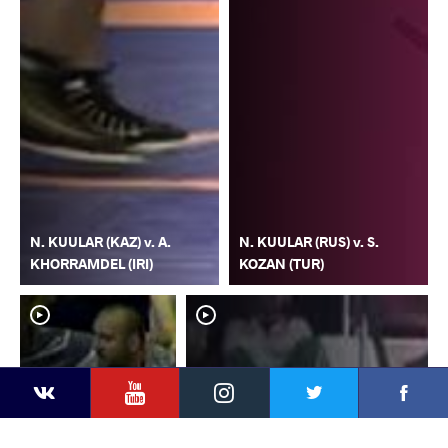
N. KUULAR (KAZ) v. A.
N. KUULAR (RUS) v. S.
KHORRAMDEL (IRI)
KOZAN (TUR)
YouTube
Instagram
Faceb
Twitter
VKontakte