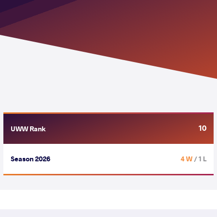
10
UWW Rank
Season 2026
4 W
/ 1 L