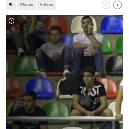
All
Photos
Videos