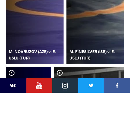
M. NOVRUZOV (AZE) v. E.
M. FINESILVER (ISR) v. E.
USLU (TUR)
USLU (TUR)
YouTube
Instagram
Faceb
Twitter
VKontakte