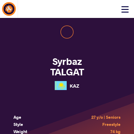
About Events
Click
here
to
open
mobile
menu
Syrbaz
TALGAT
KAZ
Age
27 y/o | Seniors
Style
Freestyle
Weight
74 kg