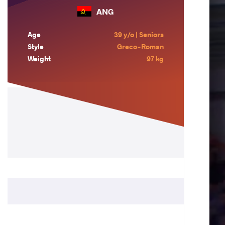
ANG
Age
39 y/o | Seniors
Style
Greco-Roman
Weight
97 kg