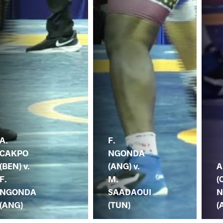
A.
F.
CAKPO
NGONDA
(BEN) v.
(ANG) v.
A
F.
M.
(
NGONDA
SAADAOUI
N
(ANG)
(TUN)
(