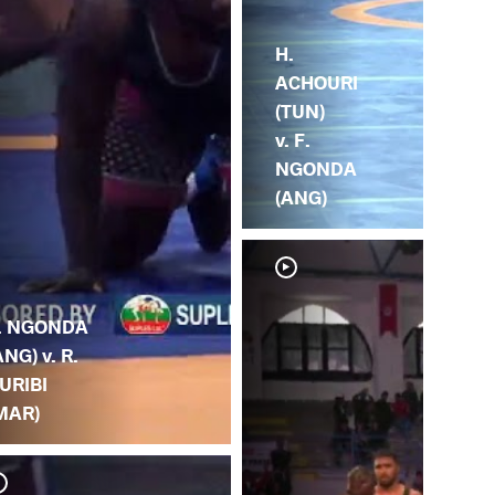
H.
ACHOURI
(TUN)
v. F.
NGONDA
(ANG)
. NGONDA
ANG) v. R.
URIBI
MAR)