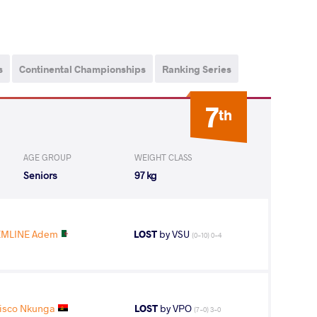
s
Continental Championships
Ranking Series
7
th
AGE GROUP
WEIGHT CLASS
Seniors
97 kg
EMLINE Adem
LOST
by VSU
(0-10) 0-4
isco Nkunga
LOST
by VPO
(7-0) 3-0