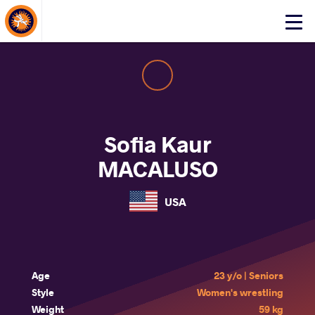
About Events
Click
here
to
open
mobile
menu
Sofia Kaur
MACALUSO
USA
Age
23 y/o | Seniors
Style
Women's wrestling
Weight
59 kg