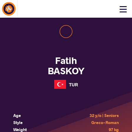
About Events
Click
here
to
open
mobile
menu
Fatih
BASKOY
TUR
Age
32 y/o | Seniors
Style
Greco-Roman
Weight
97 kg