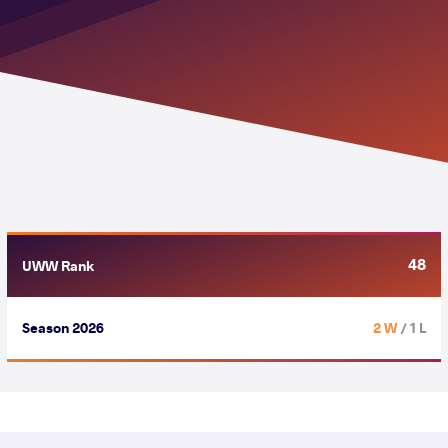
48
UWW Rank
Season 2026
2 W
/ 1 L