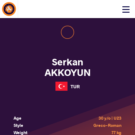
About Events
Click
here
to
open
mobile
menu
Serkan
AKKOYUN
TUR
Age
30 y/o | U23
Style
Greco-Roman
Weight
77 kg