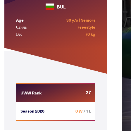
BUL
Age
30 y/o | Seniors
Стиль
Freestyle
Вес
70 kg
27
UWW Rank
Season 2026
0 W
/ 1 L