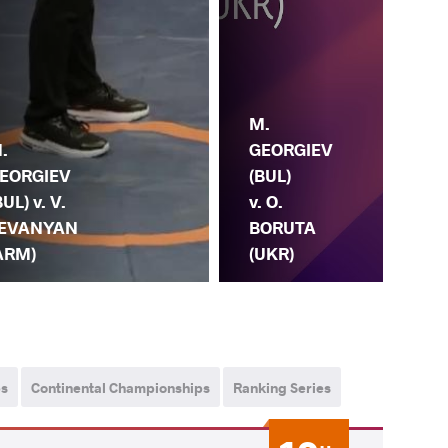
P. 
M.
PA
.
GEORGIEV
(ES
EORGIEV
(BUL)
M.
BUL) v. V.
v. O.
GE
EVANYAN
BORUTA
(B
ARM)
(UKR)
ps
Continental Championships
Ranking Series