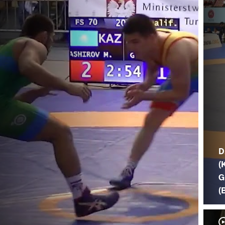
D
(
G
(