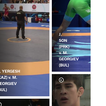
J.
SON
(PRK)
v. M.
GEORGIEV
(BUL)
. YERGESH
KAZ) v. M.
EORGIEV
BUL)