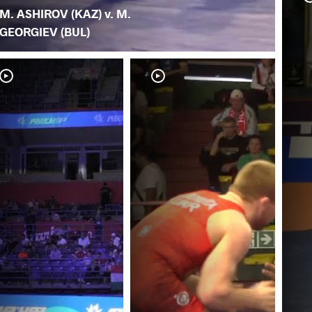
M. ASHIROV (KAZ) v. M.
GEORGIEV (BUL)