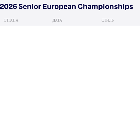
2026 Senior European Championships
СТРАНА
ДАТА
СТИЛЬ
Албания
апреля 2026
Freestyle
KURAMAGOMEDOV Murad
GEORGIEV
VS
Qualif.
READ LESS