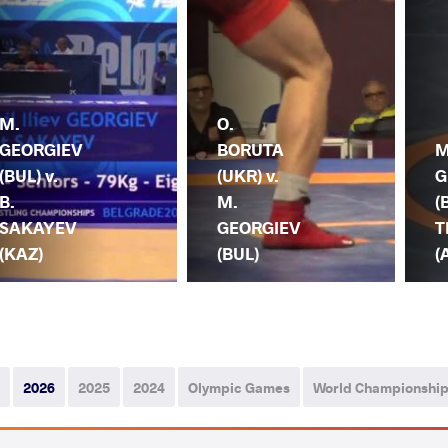
M.
O.
GEORGIEV
BORUTA
M
(BUL) v.
(UKR) v.
G
B.
M.
(
SAKAYEV
GEORGIEV
T
(KAZ)
(BUL)
(
2026
2025
2024
Olympic Games
World Championshi