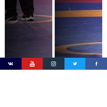
YouTube
Instagram
Faceb
Twitter
VKontakte
A. AUGA (LTU) v. A.
P. OLENCZYN (POL) v. A.
ANDRUSE (EST)
AUGA (LTU)