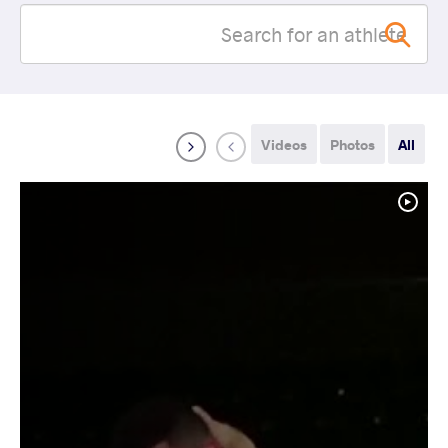
Videos
Photos
All