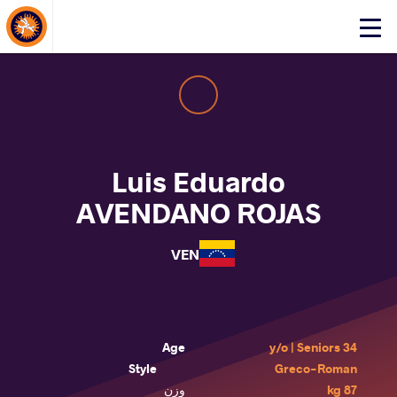
About Events
Click
here
to
open
mobile
menu
Luis Eduardo
AVENDANO ROJAS
VEN
Age
34 y/o | Seniors
Style
Greco-Roman
87 kg
وزن