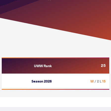
25
UWW Rank
Season 2026
/ 2 L
15 W