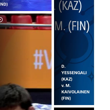
IND)
N. 
YE
D.
YESSENGALI
(KAZ)
v. M.
KAIVOLAINEN
(FIN)