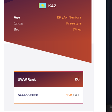
KAZ
Age
29 y/o | Seniors
Стиль
Freestyle
Вес
74 kg
26
UWW Rank
Season 2026
1 W
/ 4 L