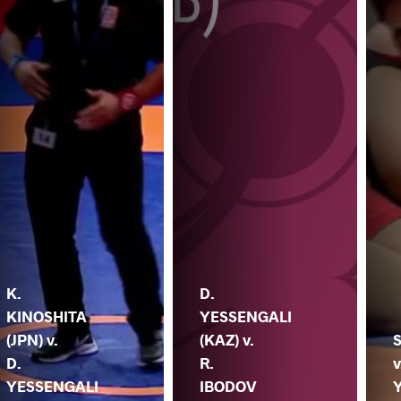
K.
D.
KINOSHITA
YESSENGALI
(JPN) v.
(KAZ) v.
S
D.
R.
v
YESSENGALI
IBODOV