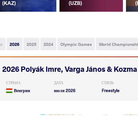
(KAZ)
(UZB)
(
се
2026
2025
2024
Olympic Games
World Championsh
2026 Polyák Imre, Varga János & Kozma
СТРАНА
ДАТА
СТИЛЬ
Венгрия
июля 2026
Freestyle
YESSENGALI Darkhan
KAIPAN
VS