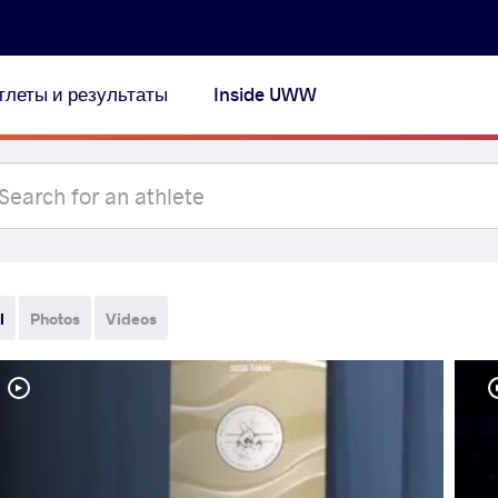
тлеты и результаты
Inside UWW
l
Photos
Videos