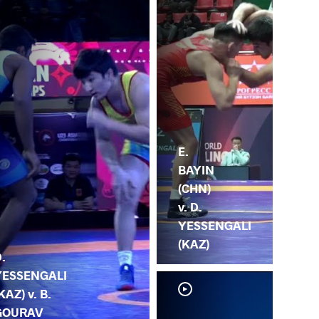
E.
BAYIN
(CHN)
v. D.
YESSENGALI
(KAZ)
.
YESSENGALI
KAZ) v. B.
GOURAV