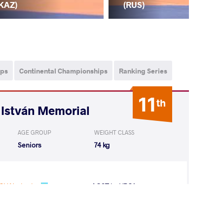
KAZ)
(K
(RUS)
ips
Continental Championships
Ranking Series
11
th
 István Memorial
AGE GROUP
WEIGHT CLASS
Seniors
74 kg
OV Nurkozha
LOST
by VPO1
(4-4) 1-3