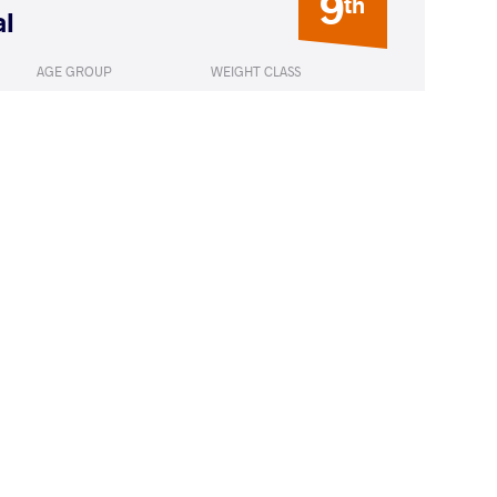
9
th
al
AGE GROUP
WEIGHT CLASS
Seniors
59 kg
YAN Marina
LOST
by VPO1
(8-2) 3-1