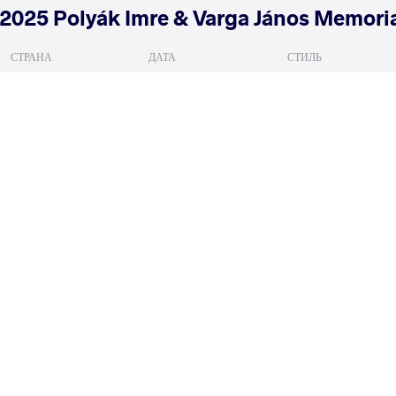
2025 Polyák Imre & Varga János Memori
СТРАНА
ДАТА
СТИЛЬ
Венгрия
июля 2025
Women's wrestling
SIDELNIKOVA Anastasiia
SIMON
VS
Qualif.
READ LESS