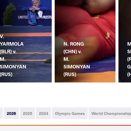
V.
YARMOLA
N. RONG
M
(BLR) v.
(CHN) v.
S
M.
M.
(
SIMONYAN
SIMONYAN
G
(RUS)
(RUS)
(
2026
2025
2024
Olympic Games
World Championshi