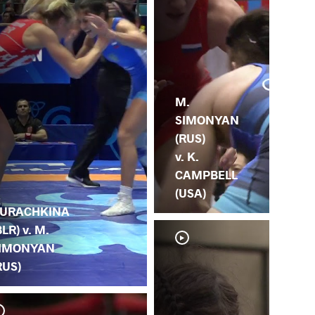
M.
SIMONYAN
(RUS)
v. K.
CAMPBELL
(USA)
URACHKINA
BLR) v. M.
IMONYAN
RUS)