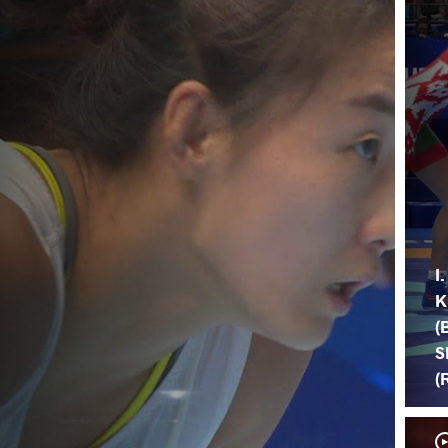
I.
K
(
S
(