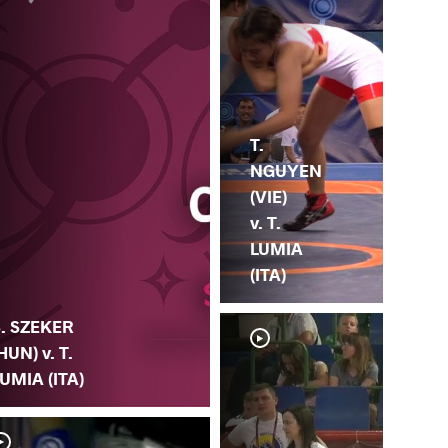
T.
NGUYEN
(VIE)
v. T.
LUMIA
(ITA)
S. SZEKER
HUN) v. T.
UMIA (ITA)