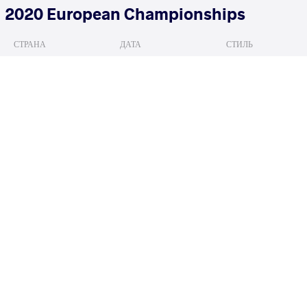
2020 European Championships
СТРАНА
ДАТА
СТИЛЬ
Италия
февраля 2020
Women's wrestlin
LUMIA Teresa
MERT
VS
READ LESS