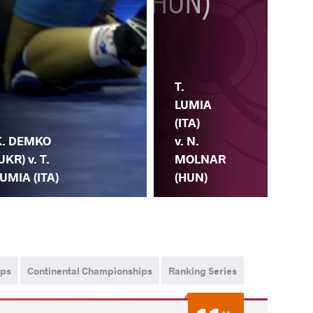
T.
LUMIA
(ITA)
T.
K. DEMKO
v. N.
(IT
UKR) v. T.
MOLNAR
ARI
UMIA (ITA)
(HUN)
ips
Continental Championships
Ranking Series