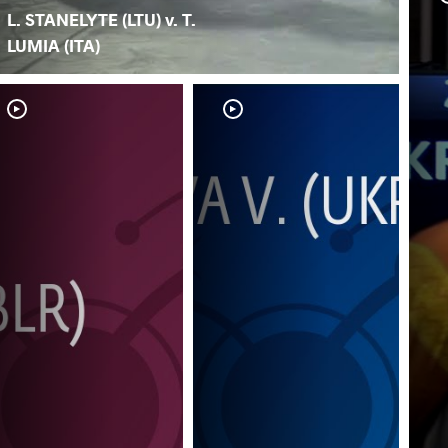
L. STANELYTE (LTU) v. T.
LUMIA (ITA)