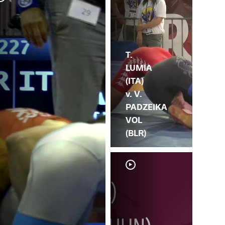
Z. 
(IT
T.
LUMIA
(ITA)
v. V.
PADZEIKA
VOL
(BLR)