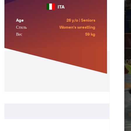
ITA
Age
26 y/o | Seniors
Стиль
Women's wrestling
Вес
59 kg