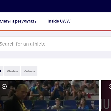
тлеты и результаты
Inside UWW
l
Photos
Videos