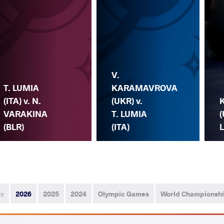
V.
T. LUMIA
KARAMAVROVA
(ITA) v. N.
(UKR) v.
VARAKINA
T. LUMIA
(
(BLR)
(ITA)
L
се
2026
2025
2024
Olympic Games
World Championsh