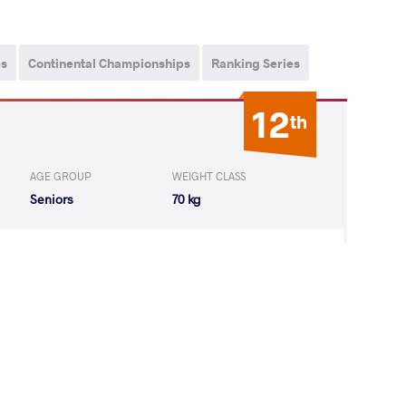
ps
Continental Championships
Ranking Series
12
th
AGE GROUP
WEIGHT CLASS
Seniors
70 kg
ihail Iliev
LOST
by VPO1
(1-2) 1-3
7
th