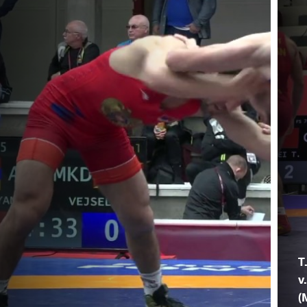
T
v
(