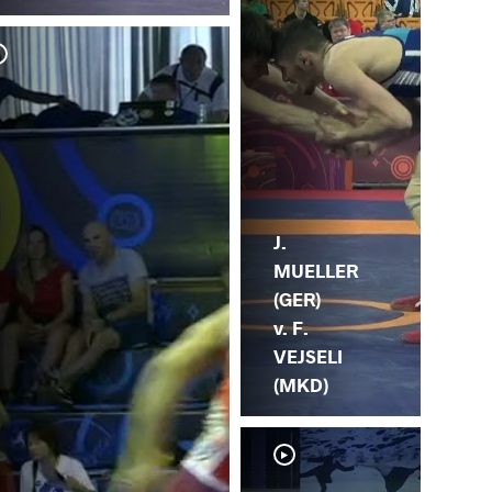
F. 
ST
J.
MUELLER
(GER)
v. F.
VEJSELI
(MKD)