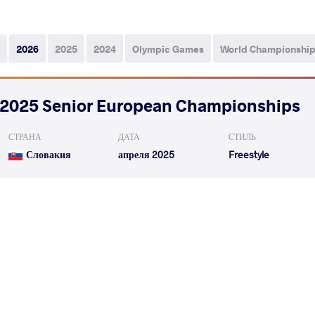
2026
2025
2024
Olympic Games
World Championshi
2025 Senior European Championships
СТРАНА
ДАТА
СТИЛЬ
Словакия
апреля 2025
Freestyle
VEJSELI Fati
GEORGIEV M
VS
Qualif.
READ LESS
2025 2nd Ranking Series