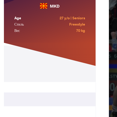
MKD
Age
27 y/o | Seniors
Стиль
Freestyle
Вес
70 kg