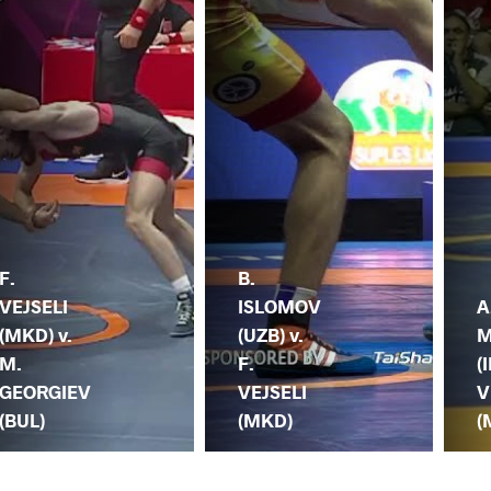
F.
B.
VEJSELI
ISLOMOV
A
(MKD) v.
(UZB) v.
M
M.
F.
(I
GEORGIEV
VEJSELI
V
(BUL)
(MKD)
(