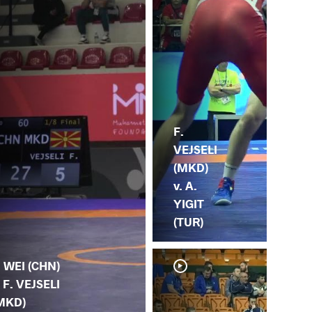
F.
VEJSELI
(MKD)
v. A.
YIGIT
(TUR)
. WEI (CHN)
. F. VEJSELI
MKD)