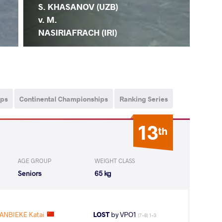
S. KHASANOV (UZB)
v. M.
NASIRIAFRACH (IRI)
ips
Continental Championships
Ranking Series
13
th
AGE GROUP
WEIGHT CLASS
Seniors
65 kg
ANBIEKE Katai
LOST
by VPO1
(7-8) 1-3