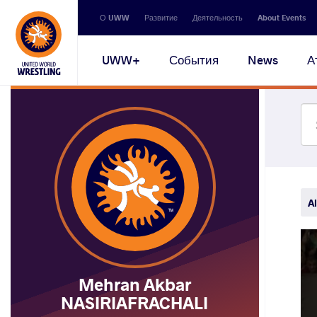
Secondary
О UWW
Развитие
Деятельность
About Events
navigation
Main
UWW+
События
News
А
navigation
Al
Mehran Akbar
NASIRIAFRACHALI