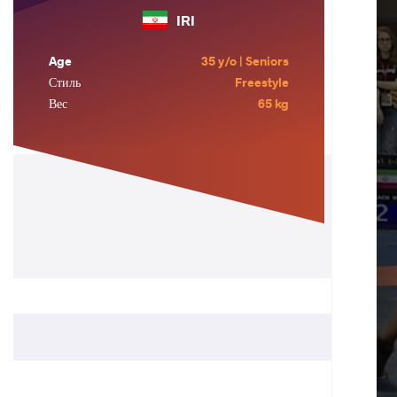
IRI
Age
35 y/o | Seniors
Стиль
Freestyle
Вес
65 kg