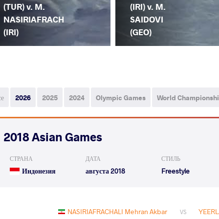
(TUR) v. M.
(IRI) v. M.
NASIRIAFRACH
SAIDOVI
(IRI)
(GEO)
се
2026
2025
2024
Olympic Games
World Championsh
2018 Asian Games
СТРАНА
ДАТА
СТИЛЬ
Индонезия
августа 2018
Freestyle
NASIRIAFRACHALI Mehran Akbar
YEERL
VS