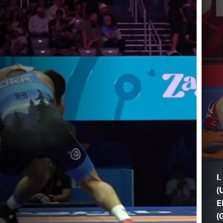
I
(
E
(