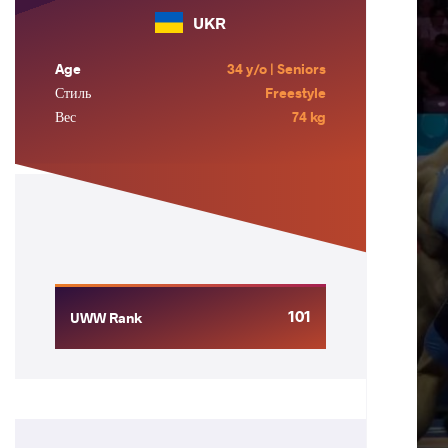
UKR
Age
34 y/o | Seniors
Стиль
Freestyle
Вес
74 kg
101
UWW Rank