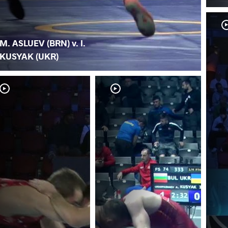
M. ASLUEV (BRN) v. I.
KUSYAK (UKR)