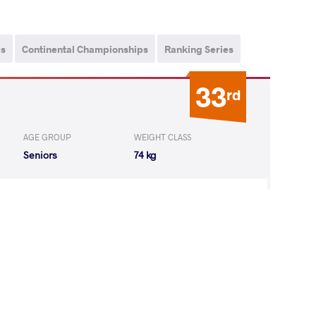
ps
Continental Championships
Ranking Series
33
rd
AGE GROUP
WEIGHT CLASS
Seniors
74 kg
KUSYAK Ivan
LOST
by VSU
(11-0) 4-0
12
th