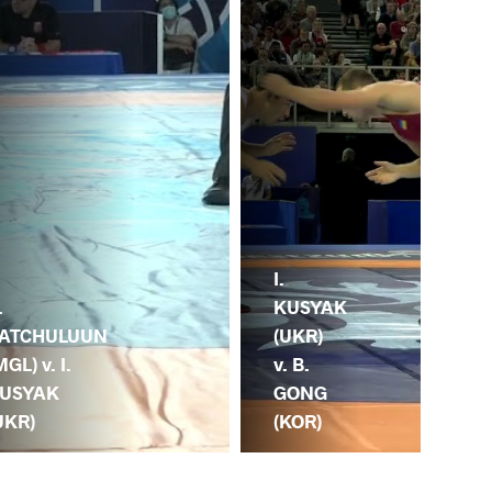
I.
.
KUSYAK
ATCHULUUN
(UKR)
MGL) v. I.
v. B.
USYAK
GONG
UKR)
(KOR)