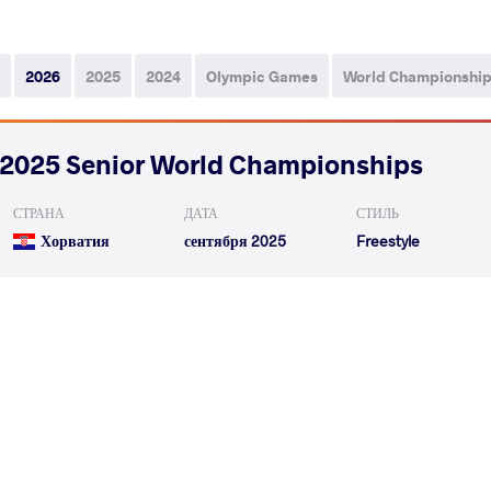
2026
2025
2024
Olympic Games
World Championshi
2025 Senior World Championships
СТРАНА
ДАТА
СТИЛЬ
Хорватия
сентября 2025
Freestyle
ASLUEV Magomedrasul Shakhban A
VS
1/16 Final
READ LESS
2025 Senior European Championships