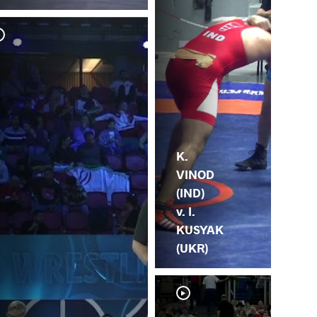
K.
VINOD
(IND)
v. I.
KUSYAK
(UKR)