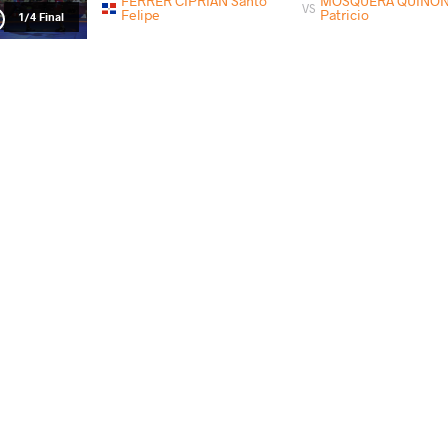
FERRER CIPRIAN Santo
MOSQUERA QUINONE
VS
Felipe
Patricio
1/4 Final
PINEDA CUNIL Malhcon Alizon
FERRER CIPRIA
VS
1/2 Final
FERRER CIPRIAN Santo Felipe
GANDAR
VS
Final 1-2
СТРАНА
ДАТА
СТИЛЬ
Гватемала
мая 2018
Greco-Roman
FERRER CIPRIAN Santo Felipe
TELES DO NASCI
VS
1/4 Final