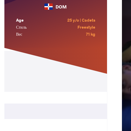
DOM
Age
25 y/o | Cadets
Стиль
Freestyle
Вес
71 kg