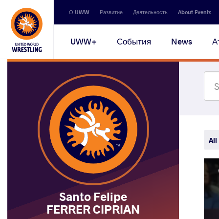
Secondary
О UWW
Развитие
Деятельность
About Events
navigation
Main
UWW+
События
News
А
navigation
All
Santo Felipe
FERRER CIPRIAN