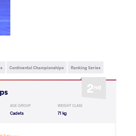
ps
Continental Championships
Ranking Series
2
nd
ips
AGE GROUP
WEIGHT CLASS
Cadets
71 kg