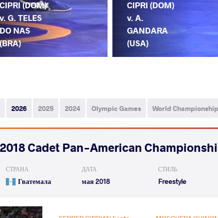
CIPRI (DOM)
CIPRI (DOM)
v. G. TELES
v. A.
DO NAS
GANDARA
(BRA)
(USA)
2026
2025
2024
Olympic Games
World Championshi
2018 Cadet Pan-American Championsh
СТРАНА
ДАТА
СТИЛЬ
Гватемала
мая 2018
Freestyle