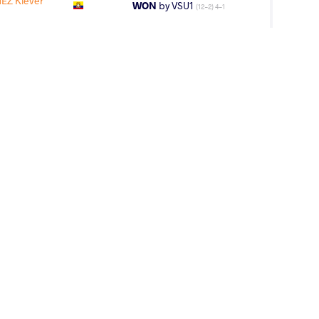
Z Klever
WON
by VSU1
(12-2) 4-1
N Santo Felipe
WON
by VPO1
(6-7) 1-3
A Aaron Isai
LOST
by VFA
(0-4) 0-5
AGE GROUP
WEIGHT CLASS
Cadets
71 kg
MENTO Gabriel
LOST
by VPO1
(2-4) 1-3