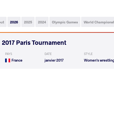
out
2026
2025
2024
Olympic Games
World Champions
2017 Paris Tournament
PAYS
DATE
STYLE
France
janvier 2017
Women's wrestlin
DUF Emilie
GALAMBO
VS
HANCHAR YANUSHKEVICH Katsiaryna
VS