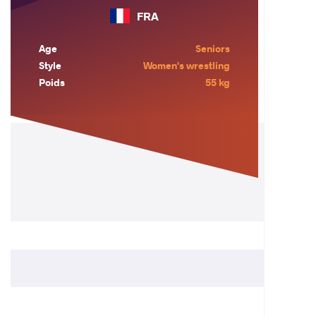
FRA
Age
Seniors
Style
Women's wrestling
Poids
55 kg