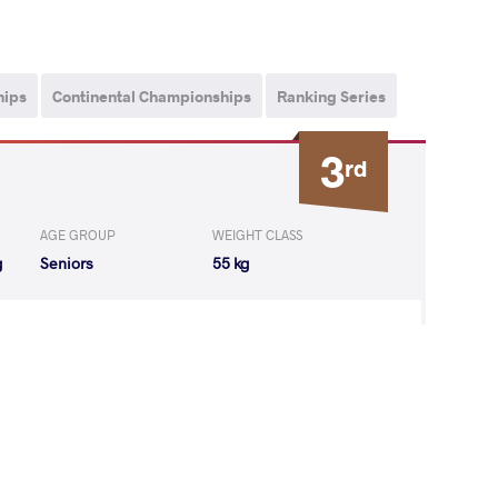
hips
Continental Championships
Ranking Series
3
rd
AGE GROUP
WEIGHT CLASS
g
Seniors
55 kg
S Ramona
LOST
by VSU
(0-11) 0-4
DUF Emilie
WON
by VIN
(0-0) 0-5