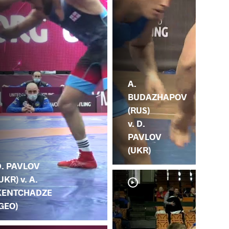
A.
BUDAZHAPOV
(RUS)
v. D.
PAVLOV
(UKR)
D. PAVLOV
UKR) v. A.
KENTCHADZE
GEO)