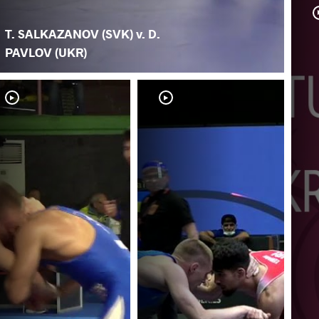
T. SALKAZANOV (SVK) v. D.
PAVLOV (UKR)