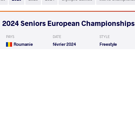
2024 Seniors European Championships
PAYS
DATE
STYLE
Roumanie
février 2024
Freestyle
READ LESS
2024 1st Ranking Series - Zagreb Open
PAYS
DATE
STYLE
Croatie
janvier 2024
Freestyle
EXPLORE COMPETITION