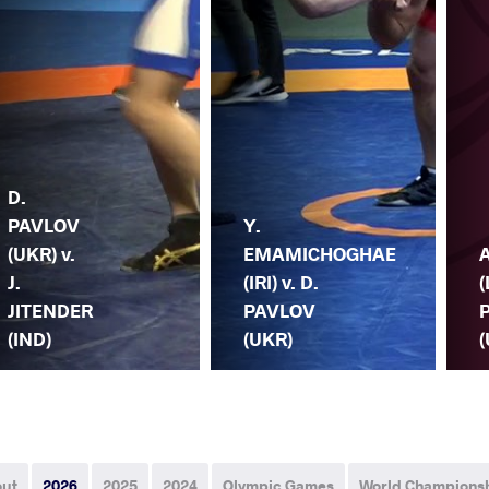
D.
PAVLOV
Y.
(UKR) v.
EMAMICHOGHAE
J.
(IRI) v. D.
(
JITENDER
PAVLOV
(IND)
(UKR)
(
out
2026
2025
2024
Olympic Games
World Champions