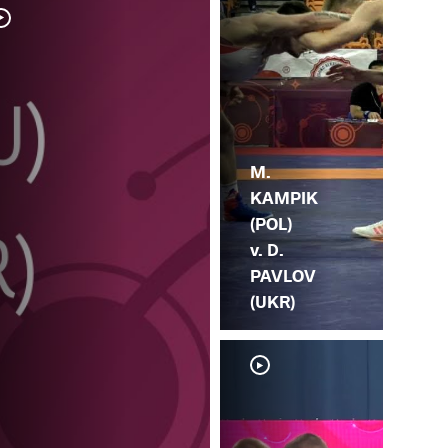
D. 
AL
M.
KAMPIK
(POL)
v. D.
PAVLOV
(UKR)