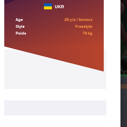
UKR
Age
29 y/o | Seniors
Style
Freestyle
Poids
79 kg