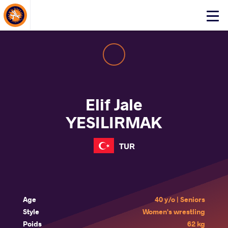
About Events
Click
here
to
open
mobile
menu
Elif Jale
YESILIRMAK
TUR
Age
40 y/o | Seniors
Style
Women's wrestling
Poids
62 kg