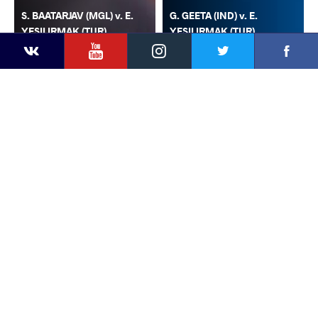
S. BAATARJAV (MGL) v. E.
G. GEETA (IND) v. E.
YESILIRMAK (TUR)
YESILIRMAK (TUR)
YouTube
Instagram
Faceb
Twitter
VKontakte