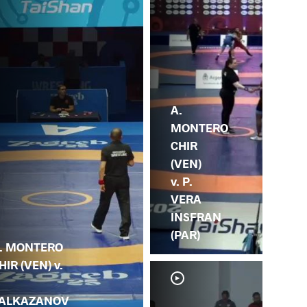
A.
MONTERO
CHIR
(VEN)
v. P.
VERA
INSFRAN
(PAR)
. MONTERO
HIR (VEN) v.
.
ALKAZANOV