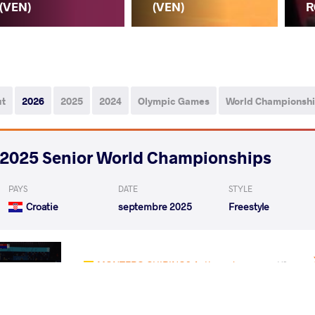
(VEN)
(VEN)
R
ut
2026
2025
2024
Olympic Games
World Championsh
2025 Senior World Championships
PAYS
DATE
STYLE
Croatie
septembre 2025
Freestyle
MONTERO CHIRINOS Anthony Jose
VS
1/16 Final