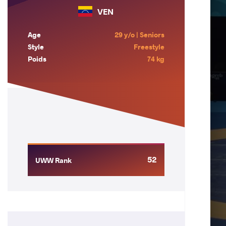
VEN
Age
29 y/o | Seniors
Style
Freestyle
Poids
74 kg
52
UWW Rank