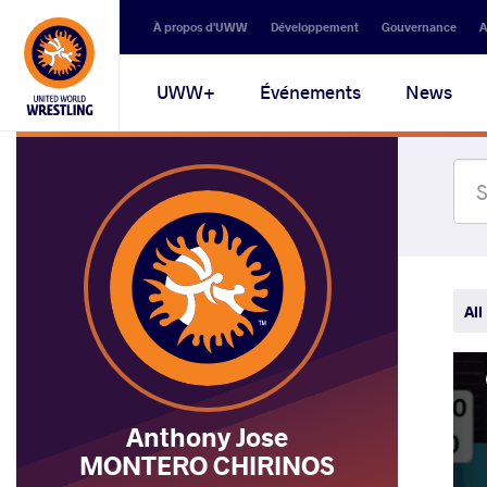
Secondary
À propos d'UWW
Développement
Gouvernance
A
navigation
Main
UWW+
Événements
News
navigation
All
Anthony Jose
MONTERO CHIRINOS