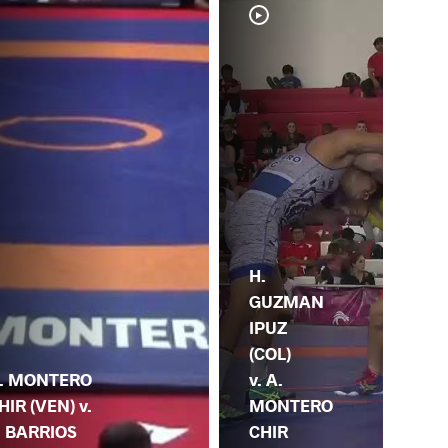
A.
H.
MO
GUZMAN
CH
IPUZ
(VE
(COL)
. MONTERO
V.
v. A.
HIR (VEN) v.
MI
MONTERO
. BARRIOS
CA
CHIR