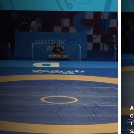
A
C
T
S