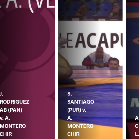
J.
S.
RODRIGUEZ
SANTIAGO
AB (PAN)
(PUR) v.
v. A.
A.
A
MONTERO
MONTERO
C
CHIR
CHIR
L