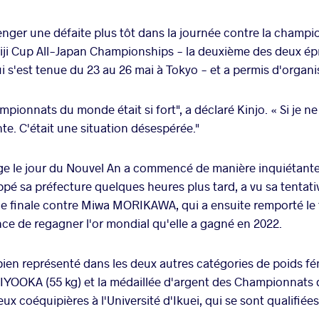
venger une défaite plus tôt dans la journée contre la cham
Meiji Cup All-Japan Championships - la deuxième des deux ép
i s'est tenue du 23 au 26 mai à Tokyo - et a permis d'organi
pionnats du monde était si fort", a déclaré Kinjo. « Si je ne l
nte. C'était une situation désespérée."
ge le jour du Nouvel An a commencé de manière inquiétant
ppé sa préfecture quelques heures plus tard, a vu sa tentati
de finale contre Miwa MORIKAWA, qui a ensuite remporté le 
nce de regagner l'or mondial qu'elle a gagné en 2022.
ien représenté dans les deux autres catégories de poids fém
YOOKA (55 kg) et la médaillée d'argent des Championnats 
eux coéquipières à l'Université d'Ikuei, qui se sont qualifiées