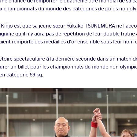
ne chance de remporter le quatrième titre mondial de sa car
ux championnats du monde des catégories de poids non ol
r Kinjo est que sa jeune sœur Yukako TSUNEMURA ne l'acc
ignifie qu'il n'y aura pas de répétition de leur double fratri
vaient remporté des médailles d'or ensemble sous leur nom d
ictoire spectaculaire à la dernière seconde dans un match 
surer un billet pour les championnats du monde non olympi
en catégorie 59 kg.