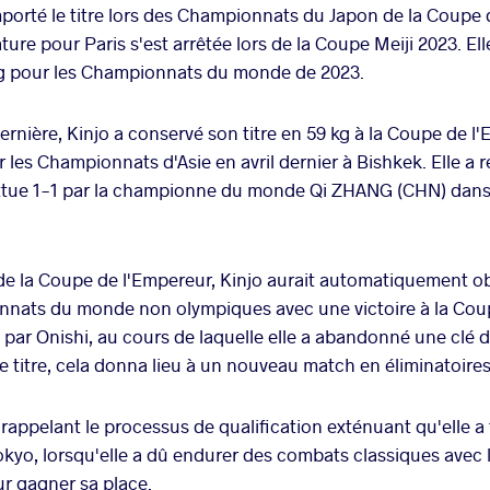
emporté le titre lors des Championnats du Japon de la Coupe
ure pour Paris s'est arrêtée lors de la Coupe Meiji 2023. E
g pour les Championnats du monde de 2023.
nière, Kinjo a conservé son titre en 59 kg à la Coupe de l'E
r les Championnats d'Asie en avril dernier à Bishkek. Elle a 
ttue 1-1 par la championne du monde Qi ZHANG (CHN) dans u
e la Coupe de l'Empereur, Kinjo aurait automatiquement o
nnats du monde non olympiques avec une victoire à la Coupe
 par Onishi, au cours de laquelle elle a abandonné une clé d
e titre, cela donna lieu à un nouveau match en éliminatoires
 rappelant le processus de qualification exténuant qu'elle a
okyo, lorsqu'elle a dû endurer des combats classiques ave
r gagner sa place.