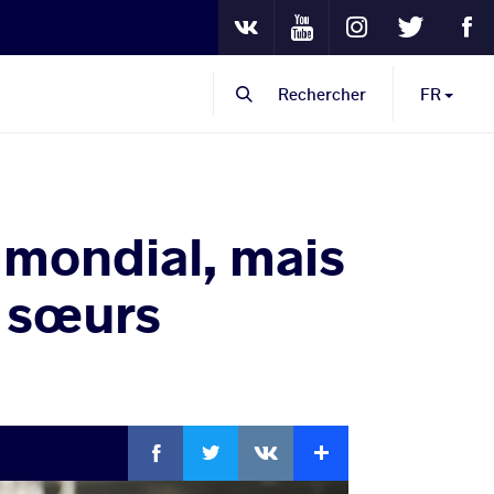
Youtube
Instagram
Twitter
Fa
VKontakte
Rechercher
FR
 mondial, mais
s sœurs
Facebook
Twitter
Extra
VKontakte