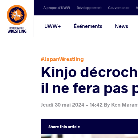
Secondary
À propos d'UWW
Développement
Gouvernance
A
navigation
Main
UWW+
Événements
News
navigation
#JapanWrestling
Kinjo décroch
il ne fera pas
Jeudi 30 mai 2024 - 14:42
By
Ken Maran
Share
this article