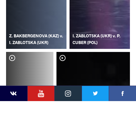
Z. BAKBERGENOVA (KAZ) v.
I. ZABLOTSKA (UKR) v. P.
I. ZABLOTSKA (UKR)
CUBER (POL)
YouTube
Instagram
Faceb
Twitter
VKontakte