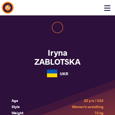
About Events
Click
here
to
open
mobile
menu
Iryna
ZABLOTSKA
UKR
Age
22 y/o | U23
Style
Women's wrestling
Weight
72 kg